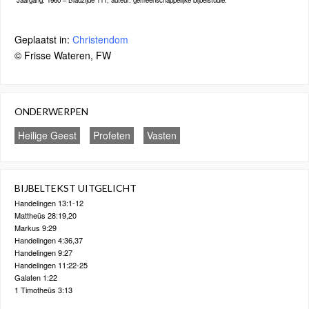
Jaargang: 1960 – Bladzijde 111; auteur: gemeenschappelijke bijbelstudie.
Geplaatst in:
Christendom
© Frisse Wateren, FW
ONDERWERPEN
Heilige Geest
Profeten
Vasten
BIJBELTEKST UITGELICHT
Handelingen 13:1-12
Mattheüs 28:19,20
Markus 9:29
Handelingen 4:36,37
Handelingen 9:27
Handelingen 11:22-25
Galaten 1:22
1 Timotheüs 3:13