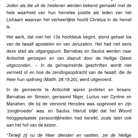
Joden als die uit de heidenen werden bekend gemaakt met de
hele waarheid van hun hemelse positie als leden van het
Lichaam waarvan het verheerlijkte hoofd Christus in de hemel
is.
Het werk, dat met het 13e hoofdstuk begint, stond geheel los
van de twaalf apostelen en van Jeruzalem. Het had niet eens
deze stad als uitgangspunt. Barnabas en Saulus werden naar
Antiochië geroepen en van daaruit door de Heilige Geest
uitgezonden. – In de geïnspireerde geschriften wordt niet
vermeld of en hoe de zendingsopdracht van de twaalf, die de
Heer hun opdroeg (Matth. 28:19,20), werd uitgevoerd.
In de gemeente te Antiochië waren profeten en leraars:
Barnabas en Simeon, genaamd Niger, Lucius van Cyréne en
Manahen, die bij de viervorst Herodes was opgevoed en zijn
‘zoogbroeder’ was, en Saulus. Hieruit blijkt dat het Woord
hooggeplaatste persoonlijkheden had bereikt, zoals later ook
aan het hof van de keizer.
“Terwijl zij nu de Heer dienden en vastten, zei de Heilige