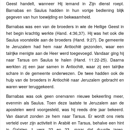
Geest handelt, wanneer Hij iemand in Zijn dienst roept.
Barnabas en Saulus hadden in hun vorige bediening blijk
gegeven van hun toewijding en bekwaamheid.
Barnabas was een van de broeders in wie de Heilige Geest in
het begin krachtig werkte (Hand. 4:36,37). Hij was het ook die
Saulus voorstelde aan de broeders (Hand. 9:27). De gemeente
te Jeruzalem had hem naar Antiochië gezonden, waar een
talrijke menigte aan de Heer werd toegevoegd. Vandaar ging hij
naar Tarsus om Saulus te halen (Hand. 11:22-25). Daarna
werkten zij een jaar samen in Antiochië, waar zij een talrijke
schare in de gemeente onderwezen. De twee hadden ook de
hulp van de broeders in Antiochië naar Jeruzalem gebracht en
waren weer teruggekeerd.
Barnabas was ook geen onervaren nieuwe bekeerling meer,
evenmin als Saulus. Toen deze laatste te Jeruzalem aan de
apostelen werd voorgesteld, was hij reeds drie jaar bekeerd.
Van daaruit zonden ze hem naar Tarsus. Er wordt ons niets
verteld over zijn activiteit in Arabië en Tarsus, behalve een hint
in Galaten 1 vers 22 en 23, maar dat duurde jaren.