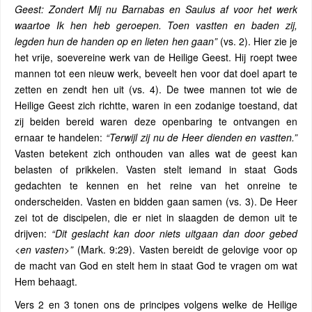
Geest: Zondert Mij nu Barnabas en Saulus af voor het werk
waartoe Ik hen heb geroepen. Toen vastten en baden zij,
legden hun de handen op en lieten hen gaan”
(vs. 2). Hier zie je
het vrije, soevereine werk van de Heilige Geest. Hij roept twee
mannen tot een nieuw werk, beveelt hen voor dat doel apart te
zetten en zendt hen uit (vs. 4). De twee mannen tot wie de
Heilige Geest zich richtte, waren in een zodanige toestand, dat
zij beiden bereid waren deze openbaring te ontvangen en
ernaar te handelen:
“Terwijl zij nu de Heer dienden en vastten.”
Vasten betekent zich onthouden van alles wat de geest kan
belasten of prikkelen. Vasten stelt iemand in staat Gods
gedachten te kennen en het reine van het onreine te
onderscheiden. Vasten en bidden gaan samen (vs. 3). De Heer
zei tot de discipelen, die er niet in slaagden de demon uit te
drijven:
“Dit geslacht kan door niets uitgaan dan door gebed
<en vasten>”
(Mark. 9:29). Vasten bereidt de gelovige voor op
de macht van God en stelt hem in staat God te vragen om wat
Hem behaagt.
Vers 2 en 3 tonen ons de principes volgens welke de Heilige