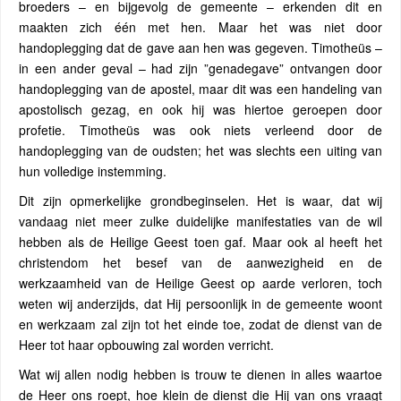
broeders – en bijgevolg de gemeente – erkenden dit en
maakten zich één met hen. Maar het was niet door
handoplegging dat de gave aan hen was gegeven. Timotheüs –
in een ander geval – had zijn ”genadegave” ontvangen door
handoplegging van de apostel, maar dit was een handeling van
apostolisch gezag, en ook hij was hiertoe geroepen door
profetie. Timotheüs was ook niets verleend door de
handoplegging van de oudsten; het was slechts een uiting van
hun volledige instemming.
Dit zijn opmerkelijke grondbeginselen. Het is waar, dat wij
vandaag niet meer zulke duidelijke manifestaties van de wil
hebben als de Heilige Geest toen gaf. Maar ook al heeft het
christendom het besef van de aanwezigheid en de
werkzaamheid van de Heilige Geest op aarde verloren, toch
weten wij anderzijds, dat Hij persoonlijk in de gemeente woont
en werkzaam zal zijn tot het einde toe, zodat de dienst van de
Heer tot haar opbouwing zal worden verricht.
Wat wij allen nodig hebben is trouw te dienen in alles waartoe
de Heer ons roept, hoe klein de dienst die Hij van ons vraagt