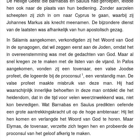
De Heilige Geest die Barnabas en Saulus had geroepen, leidde
hen ook naar de plaats van hun bediening. Zonder aarzelen
scheepten zij zich in om naar Cyprus te gaan, waarbij zij
Johannes Markus als knecht meenamen. De bijzondere dienst
van de laatsten was afhankelijk van hun apostolisch gezag.
In Sálamis aangekomen, verkondigden zij het Woord van God
in de synagogen, dat wil zeggen eerst aan de Joden, omdat het
in overeenstemming was met de gedachten van God. Maar al
snel kregen ze te maken met de listen van de vijand. In Pafos
aangekomen, vonden zij een tovenaar, een valse Joodse
1
profeet, die logeerde bij de proconsul
, een verstandig man. De
valse profeet maakte misbruik van deze man. Hij had
waarschijnlijk innerlijke behoeften in deze man ontdekt die het
heidendom, dat in die tijd voor velen weerzinwekkend was, niet
kon bevredigen. Wat Barnabas en Saulus predikten oefende
een grote aantrekkingskracht uit op de hoge ambtenaar: Hij liet
hen komen en verlangde het Woord van God te horen. Maar
Elymas, de tovenaar, verzette zich tegen hen en probeerde de
proconsul van het geloof afkerig te maken.