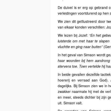
De duivel is er erg op gebrand o
verleidingen voortdurend op hen a
We zien dit geïllustreerd door 
van elkaar konden verschillen: Jo
We lezen bij Jozef:
“En het gebeu
luisterde om met haar te slapen e
vluchtte en ging naar buiten”
(Gen
In het geval van Simson wordt g
haar woorden bij hem aandrong en
stervens toe. Toen vertelde hij ha
In beide gevallen dezelfde tactie
hoererij en verraad aan God). J
dagelijks. Bij Simson zien we in 
zwakker naarmate hij met de verlei
en meer, steeds dichter bij zijn 
uit. Simson valt.