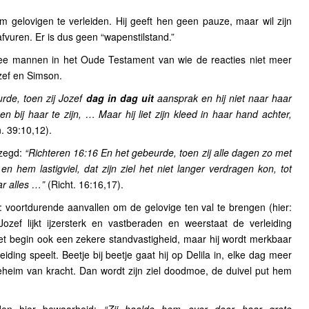
m gelovigen te verleiden. Hij geeft hen geen pauze, maar wil zijn
fvuren. Er is dus geen “wapenstilstand.”
twee mannen in het Oude Testament van wie de reacties niet meer
zef en Simson.
rde, toen zij Jozef
dag in dag uit
aansprak en hij niet naar haar
n bij haar te zijn, … Maar hij liet zijn kleed in haar hand achter,
. 39:10,12).
ezegd:
“Richteren 16:16 En het gebeurde, toen zij alle dagen zo met
 hem lastigviel, dat zijn ziel het niet langer verdragen kon, tot
ar alles …”
(Richt. 16:16,17).
k: voortdurende aanvallen om de gelovige ten val te brengen (hier:
ozef lijkt ijzersterk en vastberaden en weerstaat de verleiding
het begin ook een zekere standvastigheid, maar hij wordt merkbaar
ding speelt. Beetje bij beetje gaat hij op Delila in, elke dag meer
geheim van kracht. Dan wordt zijn ziel doodmoe, de duivel put hem