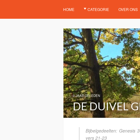
HOME
CATEGORIE
OVER ONS
3 JAAR GELEDEN
DE DUIVEL 
Bijbelgedeelten: Genesis 
vers 21-23