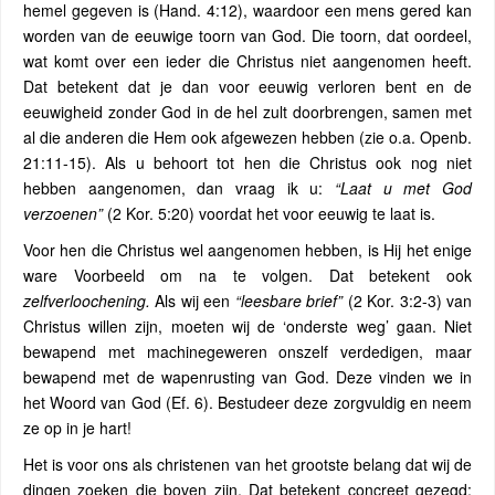
hemel gegeven is (Hand. 4:12), waardoor een mens gered kan
worden van de eeuwige toorn van God. Die toorn, dat oordeel,
wat komt over een ieder die Christus niet aangenomen heeft.
Dat betekent dat je dan voor eeuwig verloren bent en de
eeuwigheid zonder God in de hel zult doorbrengen, samen met
al die anderen die Hem ook afgewezen hebben (zie o.a. Openb.
21:11-15). Als u behoort tot hen die Christus ook nog niet
hebben aangenomen, dan vraag ik u:
“Laat u met God
verzoenen”
(2 Kor. 5:20) voordat het voor eeuwig te laat is.
Voor hen die Christus wel aangenomen hebben, is Hij het enige
ware Voorbeeld om na te volgen. Dat betekent ook
zelfverloochening.
Als wij een
“leesbare brief”
(2 Kor. 3:2-3) van
Christus willen zijn, moeten wij de ‘onderste weg’ gaan. Niet
bewapend met machinegeweren onszelf verdedigen, maar
bewapend met de wapenrusting van God. Deze vinden we in
het Woord van God (Ef. 6). Bestudeer deze zorgvuldig en neem
ze op in je hart!
Het is voor ons als christenen van het grootste belang dat wij de
dingen zoeken die boven zijn. Dat betekent concreet gezegd: