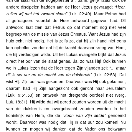
van de slaaf van de hogepriester af. Bam!, gelijk raak! Ook de
andere discipelen hadden aan de Heer Jezus gevraagd:
“Heer,
zullen wij met het zwaard slaan”
(Luk. 22:49). Maar Petrus had
al gereageerd voordat de Heer antwoord gegeven had. Dit
antwoord laat zien dat Petrus op dat moment nog niet veel
begreep van de missie van Jezus Christus. Want Jezus had zijn
hulp echt niet nodig. Het is zelfs zo, dat hij zijn hand niet eens
kon opheffen zonder dat hij de kracht daarvoor kreeg van Hem,
die hij verdedigen wilde. Uit het Lukas-evangelie blijkt dat Jezus
direct het oor van de slaaf genas. Ja, zo was Hij! Ook kunnen
we in Lukas lezen dat de Heer tegen Zijn vijanden zei:
“… maar
dit is uw uur en de macht van de duisternis”
(Luk. 22:53). Dat
wist Hij. Zijn uur was gekomen. Daarvoor was Hij ook gekomen,
daarom had Hij Zijn aangezicht ook gericht naar Jeruzalem
(Luk. 9:51,53) en ontweek het dreigende oordeel niet (verg.
Luk. 18:31). Hij wilde dat wij gered zouden worden uit de macht
van de duisternis en overgebracht zouden worden in het
koninkrijk van Hem, die de
“Zoon van Zijn liefde”
genoemd
wordt. Daarvoor was nodig dat Hij in dat uur zou komen! Nu
kunnen en mogen wij danken dat de Vader ons bekwaam