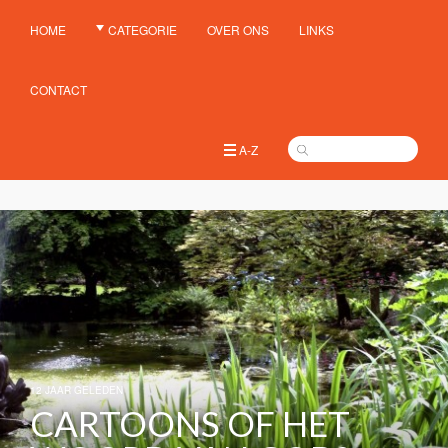
HOME
CATEGORIE
OVER ONS
LINKS
CONTACT
A-Z
12 JAAR GELEDEN
CARTOONS OF HET