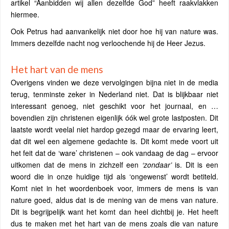
artikel “Aanbidden wij allen dezelfde God” heeft raakvlakken
hiermee.
Ook Petrus had aanvankelijk niet door hoe hij van nature was.
Immers dezelfde nacht nog verloochende hij de Heer Jezus.
Het hart van de mens
Overigens vinden we deze vervolgingen bijna niet in de media
terug, tenminste zeker in Nederland niet. Dat is blijkbaar niet
interessant genoeg, niet geschikt voor het journaal, en …
bovendien zijn christenen eigenlijk óók wel grote lastposten. Dit
laatste wordt veelal niet hardop gezegd maar de ervaring leert,
dat dit wel een algemene gedachte is. Dit komt mede voort uit
het feit dat de ‘ware’ christenen – ook vandaag de dag – ervoor
uitkomen dat de mens in zichzelf een
‘zondaar’
is. Dit is een
woord die in onze huidige tijd als ‘ongewenst’ wordt betiteld.
Komt niet in het woordenboek voor, immers de mens is van
nature goed, aldus dat is de mening van de mens van nature.
Dit is begrijpelijk want het komt dan heel dichtbij je. Het heeft
dus te maken met het hart van de mens zoals die van nature