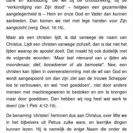
dank en aanbidding” die we bij de broodbreking, bij de
“verkondiging van Zijn dood” – hetgeen een gezamenlijke
aangelegenheid is – Hem en onze God en Vader dan kunnen
aanbieden. Dan komen we niet met lege handen voor Zijn
aangezicht (verg. Deut. 16:16).
Maar als een christen lijdt, is dat vanwege de naam van
Christus. Lijdt een christen vanwege zichzelf, dan is dat niet het
lijden waarop de apostel doelt. Dat maakt hij ook duidelijk met
de volgende woorden:
“Maar laat niemand van u lijden als
moordenaar, dief, boosdoener of als bemoeial”
. Nee, een
christen kan lijden in overeenstemming met de wil van God en
wordt aangespoord om dan zijn ziel aan de trouwe Schepper
toe te vertrouwen, en wel “met goeddoen”, niet door andere
mensen met machinegeweren te bestoken en om te brengen
maar door goeddoen. Dan hebben wij nog heel wat werk te
doen! (zie 1 Petr. 4:12-19).
De benaming ‘christen’ herinnert dus aan Christus, over Wie we
in het bijbelvers uit Petrus zulke ware, en leerrijke dingen
kunnen lezen. Hij is namelijk de
enige Naam
die onder de