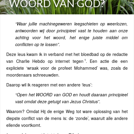
WOORD VAN GOD?
“Waar jullie machinegeweren leegschieten op weerlozen,
antwoorden wij door principieel vast te houden aan onze
achting voor het woord, het enige juiste middel om
conflicten op te lossen”.
Deze leus kwam ik in verband met het bloedbad op de redactie
1
van Charlie Hebdo op internet tegen
. Een actie die een
expliciete ‘wraak voor de profeet Mohammed’ was, zoals de
moordenaars schreeuwden.
Daarop wil ik reageren met een andere ‘leus’:
“Open het WOORD van GOD en houdt daaraan principieel
vast omdat deze getuigt van Jezus Christus”.
Waarom? Omdat Hij de enige Weg tot ware oplossing van het
diepste conflict van de mens is: de ‘zonde’, waaruit alle andere
ellende voortkomt.