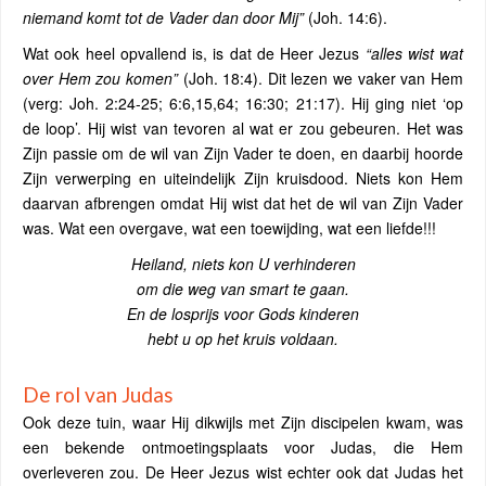
niemand komt tot de Vader dan door Mij”
(Joh. 14:6).
Wat ook heel opvallend is, is dat de Heer Jezus
“alles wist wat
over Hem zou komen”
(Joh. 18:4). Dit lezen we vaker van Hem
(verg: Joh. 2:24-25; 6:6,15,64; 16:30; 21:17). Hij ging niet ‘op
de loop’. Hij wist van tevoren al wat er zou gebeuren. Het was
Zijn passie om de wil van Zijn Vader te doen, en daarbij hoorde
Zijn verwerping en uiteindelijk Zijn kruisdood. Niets kon Hem
daarvan afbrengen omdat Hij wist dat het de wil van Zijn Vader
was. Wat een overgave, wat een toewijding, wat een liefde!!!
Heiland, niets kon U verhinderen
om die weg van smart te gaan.
En de losprijs voor Gods kinderen
hebt u op het kruis voldaan.
De rol van Judas
Ook deze tuin, waar Hij dikwijls met Zijn discipelen kwam, was
een bekende ontmoetingsplaats voor Judas, die Hem
overleveren zou. De Heer Jezus wist echter ook dat Judas het