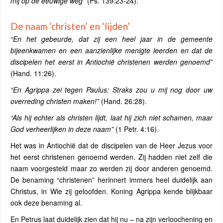
mij op de eeuwige weg”
(Ps. 139:23-24).
De naam ‘christen’ en ‘lijden’
“En het gebeurde, dat zij een heel jaar in de gemeente
bijeenkwamen en een aanzienlijke menigte leerden en dat de
discipelen het eerst in Antiochië christenen werden genoemd”
(Hand. 11:26).
“En Agrippa zei tegen Paulus: Straks zou u mij nog door uw
overreding christen maken!”
(Hand. 26:28).
“Als hij echter als christen lijdt, laat hij zich niet schamen, maar
God verheerlijken in deze naam”
(1 Petr. 4:16).
Het was in Antiochië dat de discipelen van de Heer Jezus voor
het eerst christenen genoemd werden. Zij hadden niet zelf die
naam voorgesteld maar zo werden zij door anderen genoemd.
De benaming “christenen” herinnert immers heel duidelijk aan
Christus, in Wie zij geloofden. Koning Agrippa kende blijkbaar
ook deze benaming al.
En Petrus laat duidelijk zien dat hij nu – na zijn verloochening en