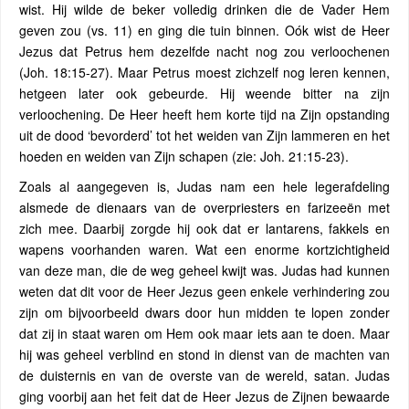
wist. Hij wilde de beker volledig drinken die de Vader Hem
geven zou (vs. 11) en ging die tuin binnen. Oók wist de Heer
Jezus dat Petrus hem dezelfde nacht nog zou verloochenen
(Joh. 18:15-27). Maar Petrus moest zichzelf nog leren kennen,
hetgeen later ook gebeurde. Hij weende bitter na zijn
verloochening. De Heer heeft hem korte tijd na Zijn opstanding
uit de dood ‘bevorderd’ tot het weiden van Zijn lammeren en het
hoeden en weiden van Zijn schapen (zie: Joh. 21:15-23).
Zoals al aangegeven is, Judas nam een hele legerafdeling
alsmede de dienaars van de overpriesters en farizeeën met
zich mee. Daarbij zorgde hij ook dat er lantarens, fakkels en
wapens voorhanden waren. Wat een enorme kortzichtigheid
van deze man, die de weg geheel kwijt was. Judas had kunnen
weten dat dit voor de Heer Jezus geen enkele verhindering zou
zijn om bijvoorbeeld dwars door hun midden te lopen zonder
dat zij in staat waren om Hem ook maar iets aan te doen. Maar
hij was geheel verblind en stond in dienst van de machten van
de duisternis en van de overste van de wereld, satan. Judas
ging voorbij aan het feit dat de Heer Jezus de Zijnen bewaarde