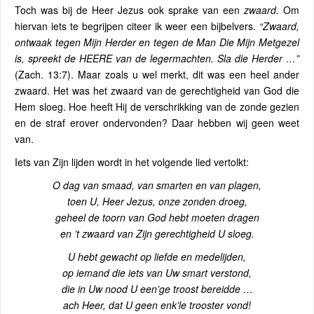
Toch was bij de Heer Jezus ook sprake van een
zwaard.
Om
hiervan iets te begrijpen citeer ik weer een bijbelvers.
“Zwaard,
ontwaak tegen Mijn Herder en tegen de Man Die Mijn Metgezel
is, spreekt de HEERE van de legermachten. Sla die Herder …”
(Zach. 13:7). Maar zoals u wel merkt, dit was een heel ander
zwaard. Het was het zwaard van de gerechtigheid van God die
Hem sloeg. Hoe heeft Hij de verschrikking van de zonde gezien
en de straf erover ondervonden? Daar hebben wij geen weet
van.
Iets van Zijn lijden wordt in het volgende lied vertolkt:
O dag van smaad, van smarten en van plagen,
toen U, Heer Jezus, onze zonden droeg,
geheel de toorn van God hebt moeten dragen
en ’t zwaard van Zijn gerechtigheid U sloeg.
U hebt gewacht op liefde en medelijden,
op iemand die iets van Uw smart verstond,
die in Uw nood U een’ge troost bereidde …
ach Heer, dat U geen enk’le trooster vond!