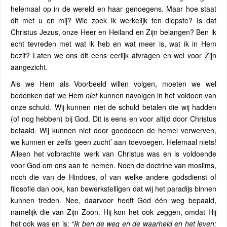
helemaal op in de wereld en haar genoegens. Maar hoe staat
dit met u en mij? Wie zoek ik werkelijk ten diepste? Is dat
Christus Jezus, onze Heer en Heiland en Zijn belangen? Ben ik
echt tevreden met wat ik heb en wat meer is, wat ik in Hem
bezit? Laten we ons dit eens eerlijk afvragen en wel voor Zijn
aangezicht.
Als we Hem als Voorbeeld willen volgen, moeten we wel
bedenken dat we Hem
niet
kunnen navolgen in het voldoen van
onze schuld. Wij kunnen niet de schuld betalen die wij hadden
(of nog hebben) bij God. Dit is eens en voor altijd door Christus
betaald. Wij kunnen niet door goeddoen de hemel verwerven,
we kunnen er zelfs ‘geen zucht’ aan toevoegen. Helemaal niets!
Alleen het volbrachte werk van Christus was en is voldoende
voor God om ons aan te nemen. Noch de doctrine van moslims,
noch die van de Hindoes, of van welke andere godsdienst of
filosofie dan ook, kan bewerkstelligen dat wij het paradijs binnen
kunnen treden. Nee, daarvoor heeft God één weg bepaald,
namelijk die van Zijn Zoon. Hij kon het ook zeggen, omdat Hij
het ook was en is:
“Ik ben de weg en de waarheid en het leven;