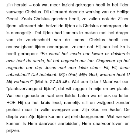
zijn herstel – ook wat meer inzicht gekregen heeft in het lijden
vanwege Christus. Dit uiteraard door de werking van de Heilige
Geest. Zoals Christus geleden heeft, zo zullen ook de Zijnen
lijden; uiteraard niet hetzelfde lijden als Christus ondergaan, dat
is onmogelijk. Dat lijden had immers te maken met het dragen
van de zondeschuld van de mens. Christus heeft een
onnavolgbaar lijden ondergaan, zozeer dat Hij aan het kruis
heeft geroepen:
“En vanaf het zesde uur kwam er duisternis
over heel de aarde, tot het negende uur toe. Ongeveer op het
negende uur riep Jezus met een luide stem: Eli, Eli, lama
sabachtani? Dat betekent: Mijn God, Mijn God, waarom hebt U
Mij verlaten?”
(Matth. 27:45-46). Wat een lijden! Maar wel een
“plaatsvervangend lijden”, dat wil zeggen in mijn en uw plaats!
Wat een genade en wat een liefde. Laten we er ook op letten
HOE Hij op het kruis leed, namelijk stil en zwijgend zonder
protest maar in volle overgave aan Zijn God en Vader. De
diepte van Zijn lijden kunnen wij niet doorgronden. Wat we wel
kunnen is Hem daarvoor aanbidden, Hem daarvoor loven en
prijzen.