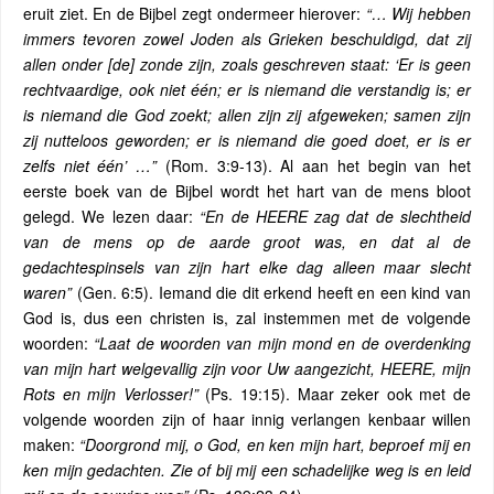
eruit ziet. En de Bijbel zegt ondermeer hierover:
“… Wij hebben
immers tevoren zowel Joden als Grieken beschuldigd, dat zij
allen onder [de] zonde zijn, zoals geschreven staat: ‘Er is geen
rechtvaardige, ook niet één; er is niemand die verstandig is; er
is niemand die God zoekt; allen zijn zij afgeweken; samen zijn
zij nutteloos geworden; er is niemand die goed doet, er is er
zelfs niet één’ …”
(Rom. 3:9-13). Al aan het begin van het
eerste boek van de Bijbel wordt het hart van de mens bloot
gelegd. We lezen daar:
“En de HEERE zag dat de slechtheid
van de mens op de aarde groot was, en dat al de
gedachtespinsels van zijn hart elke dag alleen maar slecht
waren”
(Gen. 6:5). Iemand die dit erkend heeft en een kind van
God is, dus een christen is, zal instemmen met de volgende
woorden:
“Laat de woorden van mijn mond en de overdenking
van mijn hart welgevallig zijn voor Uw aangezicht, HEERE, mijn
Rots en mijn Verlosser!”
(Ps. 19:15). Maar zeker ook met de
volgende woorden zijn of haar innig verlangen kenbaar willen
maken:
“Doorgrond mij, o God, en ken mijn hart, beproef mij en
ken mijn gedachten. Zie of bij mij een schadelijke weg is en leid