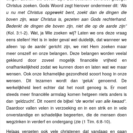
Christus zoeken. Gods Woord zegt hierover ondermeer dit:
“Als
u nu met Christus opgewekt bent, zoekt dan de dingen die
boven zijn, waar Christus is, gezeten aan Gods rechterhand.
Bedenkt de dingen die boven zijn, niet die op de aarde zijn”
(Kol. 3:1-2). Wat, ja Wie zoeken wij? Laten we ons deze vraag
eens stellen! Het is in ieder geval wel duidelijk, dat wanneer we
alleen ‘op de aarde’ gericht zijn, we niet Hem zoeken maar
meer onszelf en onze belangen. Deze belangen worden veelal
gekleurd door zoveel mogelijk financiële vrijheid en
onafhankelijkheid zodat we kunnen doen en laten wat we maar
wensen. Ook onze lichamelijke gezondheid scoort hoog in onze
wensen. Dit tezamen wordt dan ‘geluk’ genoemd. De
werkelijkheid leert echter dat het nooit genoeg is. Er moet
steeds meer financiële armslag komen hetgeen niets anders is
dan ‘geldzucht’. Dit noemt de bijbel
“de wortel van alle kwaad”.
Daardoor vallen velen in verzoeking en in een strik en in vele
onverstandige en schadelijke begeerten, die de mensen doen
wegzinken in verderf en ondergang (zie (1 Tim. 6:8-10).
Helaas vergeten ook vele christenen dat vandaag en gaan