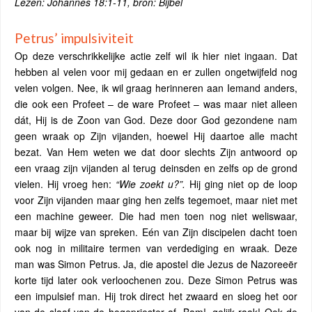
Lezen: Johannes 18:1-11, bron: Bijbel
Petrus’ impulsiviteit
Op deze verschrikkelijke actie zelf wil ik hier niet ingaan. Dat
hebben al velen voor mij gedaan en er zullen ongetwijfeld nog
velen volgen. Nee, ik wil graag herinneren aan Iemand anders,
die ook een Profeet – de ware Profeet – was maar niet alleen
dát, Hij is de Zoon van God. Deze door God gezondene nam
geen wraak op Zijn vijanden, hoewel Hij daartoe alle macht
bezat. Van Hem weten we dat door slechts Zijn antwoord op
een vraag zijn vijanden al terug deinsden en zelfs op de grond
vielen. Hij vroeg hen:
“Wie zoekt u?”.
Hij ging niet op de loop
voor Zijn vijanden maar ging hen zelfs tegemoet, maar niet met
een machine geweer. Die had men toen nog niet weliswaar,
maar bij wijze van spreken. Eén van Zijn discipelen dacht toen
ook nog in militaire termen van verdediging en wraak. Deze
man was Simon Petrus. Ja, die apostel die Jezus de Nazoreeër
korte tijd later ook verloochenen zou. Deze Simon Petrus was
een impulsief man. Hij trok direct het zwaard en sloeg het oor