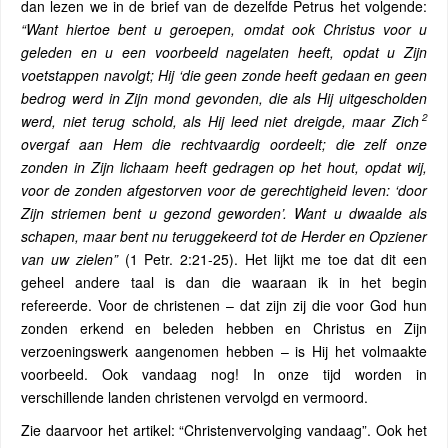
dan lezen we in de brief van de dezelfde Petrus het volgende:
“Want hiertoe bent u geroepen, omdat ook Christus voor u
geleden en u een voorbeeld nagelaten heeft, opdat u Zijn
voetstappen navolgt; Hij ‘die geen zonde heeft gedaan en geen
bedrog werd in Zijn mond gevonden, die als Hij uitgescholden
2
werd, niet terug schold, als Hij leed niet dreigde, maar Zich
overgaf aan Hem die rechtvaardig oordeelt; die zelf onze
zonden in Zijn lichaam heeft gedragen op het hout, opdat wij,
voor de zonden afgestorven voor de gerechtigheid leven: ‘door
Zijn striemen bent u gezond geworden’. Want u dwaalde als
schapen, maar bent nu teruggekeerd tot de Herder en Opziener
van uw zielen”
(1 Petr. 2:21-25). Het lijkt me toe dat dit een
geheel andere taal is dan die waaraan ik in het begin
refereerde. Voor de christenen – dat zijn zij die voor God hun
zonden erkend en beleden hebben en Christus en Zijn
verzoeningswerk aangenomen hebben – is Hij het volmaakte
voorbeeld. Ook vandaag nog! In onze tijd worden in
verschillende landen christenen vervolgd en vermoord.
Zie daarvoor het artikel: “Christenvervolging vandaag”. Ook het