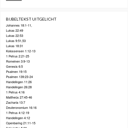
BIJBELTEKST UITGELICHT
Johannes 18:1-11,
Lukas 22:49
Lukas 22:53
Lukas 9:51,53
Lukas 18:31
Kolossensen 1:12-13
1 Petrus 2:21-25
Romeinen 3:9-13
Genesis 6:5
Psalmen 19:15
Psalmen 139:23-24
Handelingen 11:26
Handelingen 26:28
1 Petrus 4:16
Mattheüs 27:45-46
Zacharia 13:7
Deuteronomium 16:16
1 Petrus 4:12-19
Handelingen 4:12
Openbaring 21:11-15