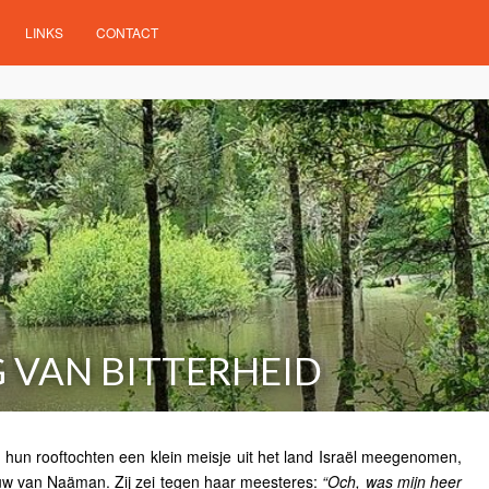
LINKS
CONTACT
G VAN BITTERHEID
hun rooftochten een klein meisje uit het land Israël meegenomen,
rouw van Naäman. Zij zei tegen haar meesteres:
“Och, was mijn heer