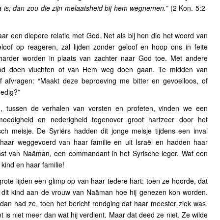
ia is; dan zou die zijn melaatsheid bij hem wegnemen.”
(2 Kon. 5:2-
naar een diepere relatie met God. Net als bij hen die het woord van
oof op reageren, zal lijden zonder geloof en hoop ons in feite
 harder worden in plaats van zachter naar God toe. Met andere
 God doen vluchten of van Hem weg doen gaan. Te midden van
 afvragen: “Maakt deze beproeving me bitter en gevoelloos, of
oedig?”
, tussen de verhalen van vorsten en profeten, vinden we een
oedigheid en nederigheid tegenover groot hartzeer door het
isch meisje. De Syriërs hadden dit jonge meisje tijdens een inval
aar weggevoerd van haar familie en uit Israël en hadden haar
st van Naäman, een commandant in het Syrische leger. Wat een
kind en haar familie!
ote lijden een glimp op van haar tedere hart: toen ze hoorde, dat
e dit kind aan de vrouw van Naäman hoe hij genezen kon worden.
, dan had ze, toen het bericht rondging dat haar meester ziek was,
 is niet meer dan wat hij verdient. Maar dat deed ze niet. Ze wilde