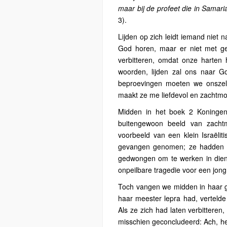
maar bij de profeet die in Samar
3).
Lijden op zich leidt iemand niet 
God horen, maar er niet met gel
verbitteren, omdat onze harten
woorden, lijden zal ons naar
beproevingen moeten we onszelf
maakt ze me liefdevol en zachtm
Midden in het boek 2 Koningen
buitengewoon beeld van zachtm
voorbeeld van een klein Israëlit
gevangen genomen; ze hadden h
gedwongen om te werken in dien
onpeilbare tragedie voor een jong 
Toch vangen we midden in haar gr
haar meester lepra had, verteld
Als ze zich had laten verbitteren
misschien geconcludeerd: Ach, het