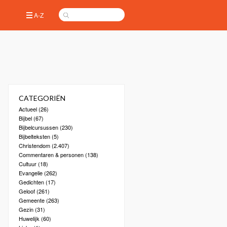
A-Z
CATEGORIËN
Actueel
(26)
Bijbel
(67)
Bijbelcursussen
(230)
Bijbelteksten
(5)
Christendom
(2.407)
Commentaren & personen
(138)
Cultuur
(18)
Evangelie
(262)
Gedichten
(17)
Geloof
(261)
Gemeente
(263)
Gezin
(31)
Huwelijk
(60)