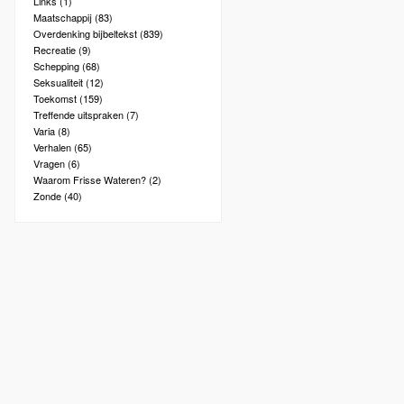
Links
(1)
Maatschappij
(83)
Overdenking bijbeltekst
(839)
Recreatie
(9)
Schepping
(68)
Seksualiteit
(12)
Toekomst
(159)
Treffende uitspraken
(7)
Varia
(8)
Verhalen
(65)
Vragen
(6)
Waarom Frisse Wateren?
(2)
Zonde
(40)