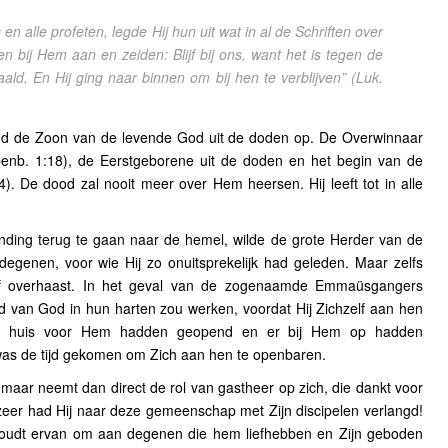
n alle profeten, legde Hij hun uit wat in al de Schriften over
 bij Hem aan en zeiden: Blijf bij ons, want het is tegen de
ald. En Hij ging naar binnen om bij hen te verblijven”
(Luk.
tond de Zoon van de levende God uit de doden op. De Overwinnaar
penb. 1:18), de Eerstgeborene uit de doden en het begin van de
. De dood zal nooit meer over Hem heersen. Hij leeft tot in alle
tanding terug te gaan naar de hemel, wilde de grote Herder van de
egenen, voor wie Hij zo onuitsprekelijk had geleden. Maar zelfs
g of overhaast. In het geval van de zogenaamde Emmaüsgangers
rd van God in hun harten zou werken, voordat Hij Zichzelf aan hen
n huis voor Hem hadden geopend en er bij Hem op hadden
 was de tijd gekomen om Zich aan hen te openbaren.
, maar neemt dan direct de rol van gastheer op zich, die dankt voor
ezeer had Hij naar deze gemeenschap met Zijn discipelen verlangd!
 houdt ervan om aan degenen die hem liefhebben en Zijn geboden