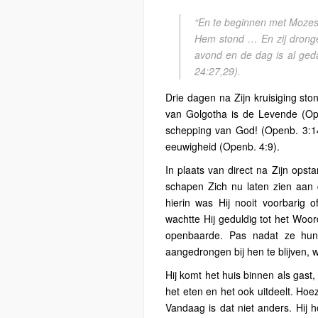
“En te beginnen met Mozes e
Hem stond … En zij drongen
avond en de dag is al geda
24:27,29).
Drie dagen na Zijn kruisiging s
van Golgotha ​​is de Levende (O
schepping van God! (Openb. 3:14)
eeuwigheid (Openb. 4:9).
In plaats van direct na Zijn ops
schapen Zich nu laten zien aan d
hierin was Hij nooit voorbari
wachtte Hij geduldig tot het Woo
openbaarde. Pas nadat ze hu
aangedrongen bij hen te blijven,
Hij komt het huis binnen als gast
het eten en het ook uitdeelt. Ho
Vandaag is dat niet anders. Hij