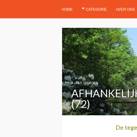
HOME
CATEGORIE
OVER ONS
6 JAAR GELEDEN
AFHANKELIJK
(72)
De tege