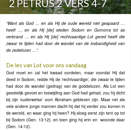
2 PETRUS 2 VERS 4-7
“Want als God … en als Hij de oude wereld niet gespaard …
heeft … en als Hij [de] steden Sodom en Gomorra tot as
verbrand … en als Hij [de] rechtvaardige Lot gered heeft die
zwaar te lijden had door de wandel van de losbandigheid van
de zedelozen …”.
De les van Lot voor ons vandaag
God moet en zal het kwaad oordelen, maar voordat Hij dat
deed in Sodom, redde Hij de ‘rechtvaardige’, die zwaar te lijden
had door de wandel (gedrag) van de goddelozen. Als Lot een
geestelijk gevoel en toewijding aan God had gehad, zou hij dicht
bij zijn ‘ouderwetse’ oom Abraham gebleven zijn. Maar net als
vele andere jonge mannen dacht hij dat hij verder zou komen in
de wereld, en waar ging hij heen? Hij sloeg eerst zijn tent op tot
bij Sodom (Gen. 13:12), en toen ging hij erin en
woonde daar
(Gen. 14:12).