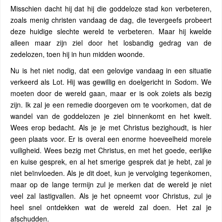
Misschien dacht hij dat hij die goddeloze stad kon verbeteren,
zoals menig christen vandaag de dag, die tevergeefs probeert
deze huidige slechte wereld te verbeteren. Maar hij kwelde
alleen maar zijn ziel door het losbandig gedrag van de
zedelozen, toen hij in hun midden woonde.
Nu is het niet nodig, dat een gelovige vandaag in een situatie
verkeerd als Lot. Hij was gewillig en doelgericht in Sodom. We
moeten door de wereld gaan, maar er is ook zoiets als bezig
zijn. Ik zal je een remedie doorgeven om te voorkomen, dat de
wandel van de goddelozen je ziel binnenkomt en het kwelt.
Wees erop bedacht. Als je je met Christus bezighoudt, is hier
geen plaats voor. Er is overal een enorme hoeveelheid morele
vuiligheid. Wees bezig met Christus, en met het goede, eerlijke
en kuise gesprek, en al het smerige gesprek dat je hebt, zal je
niet beïnvloeden. Als je dit doet, kun je vervolging tegenkomen,
maar op de lange termijn zul je merken dat de wereld je niet
veel zal lastigvallen. Als je het opneemt voor Christus, zul je
heel snel ontdekken wat de wereld zal doen. Het zal je
afschudden.